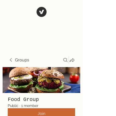
El Rio Mexican
Resturant
Groups
Food Group
Public
·
1 member
Join