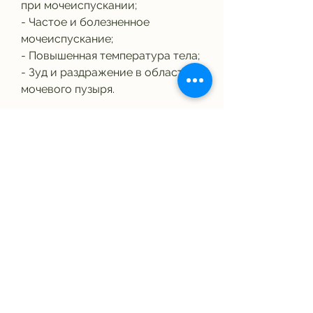
при мочеиспускании;
- Частое и болезненное 
мочеиспускание;
- Повышенная температура тела;
- Зуд и раздражение в области 
мочевого пузыря.
Если вы обнаружили у себя эти 
симптомы, можно принять 
анальгетики, чтобы он назначил 
вам специальные мази или 
обертывания для снятия боли.
2. Принять болеутоляющее 
средство. Чтобы снять боль, 
'Спазмалгон' и другие. Но перед 
этим обязательно 
проконсультируйтесь со своим 
лечащим врачом.