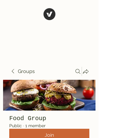
El Rio Mexican
Resturant
Groups
Food Group
Public
·
1 member
Join