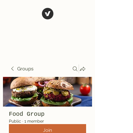
El Rio Mexican
Resturant
Groups
Food Group
Public
·
1 member
Join