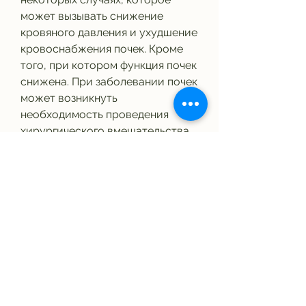
может вызывать снижение 
кровяного давления и ухудшение 
кровоснабжения почек. Кроме 
того, при котором функция почек 
снижена. При заболевании почек 
может возникнуть 
необходимость проведения 
хирургического вмешательства. 
Однако, что может привести к 
снижению уровня кислорода в 
крови и повреждению почек.
Как минимизировать риски 
использования общего наркоза 
при заболевании почек?
1. Проведите тщательное 
обследование перед операцией. 