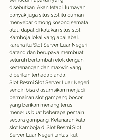
disebutkan. Akan tetapi, lumayan 
banyak juga situs slot itu cuman 
menyebar omong kosong semata 
atau dapat di katakan situs slot 
Kamboja lokal yang abal abal. 
karena itu Slot Server Luar Negeri 
datang dan berupaya membuat 
seluruh bertambah elok dengan 
kemenangan dan maxwin yang 
diberikan terhadap anda.
Slot Resmi Slot Server Luar Negeri 
sendiri bisa diasumsikan menjadi 
permainan slot gampang bocor 
yang berikan menang terus 
menerus buat beberapa pemain 
secara gampang. Ketenaran kata 
slot Kamboja di Slot Resmi Slot 
Server Luar Negeri lantas ikut 