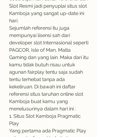
Slot Resmi jadi penyuplai situs slot 
Kamboja yang sangat up-date ini 
hari.
Sejumlah referensi itu juga 
mempunyai lisensi sah dari 
developer slot Internasional seperti 
PAGCOR, Isle of Man, Malta 
Gaming dan yang lain. Maka dari itu 
kamu tidak butuh risau untuk 
agunan fairplay tentu saja sudah 
tentu terhebat tanpa ada 
kekeliruan. Di bawah ini daftar 
referensi situs taruhan online slot 
Kamboja buat kamu yang 
menelusurinya dalam hari ini :
1. Situs Slot Kamboja Pragmatic 
Play
Yang pertama ada Pragmatic Play 