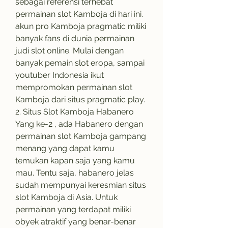
sebagai referensi terhebat 
permainan slot Kamboja di hari ini. 
akun pro Kamboja pragmatic miliki 
banyak fans di dunia permainan 
judi slot online. Mulai dengan 
banyak pemain slot eropa, sampai 
youtuber Indonesia ikut 
mempromokan permainan slot 
Kamboja dari situs pragmatic play.
2. Situs Slot Kamboja Habanero
Yang ke-2 , ada Habanero dengan 
permainan slot Kamboja gampang 
menang yang dapat kamu 
temukan kapan saja yang kamu 
mau. Tentu saja, habanero jelas 
sudah mempunyai keresmian situs 
slot Kamboja di Asia. Untuk 
permainan yang terdapat miliki 
obyek atraktif yang benar-benar 