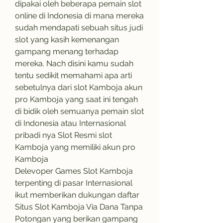
dipakai oleh beberapa pemain slot 
online di Indonesia di mana mereka 
sudah mendapati sebuah situs judi 
slot yang kasih kemenangan 
gampang menang terhadap 
mereka. Nach disini kamu sudah 
tentu sedikit memahami apa arti 
sebetulnya dari slot Kamboja akun 
pro Kamboja yang saat ini tengah 
di bidik oleh semuanya pemain slot 
di Indonesia atau Internasional 
pribadi nya Slot Resmi slot 
Kamboja yang memiliki akun pro 
Kamboja
Delevoper Games Slot Kamboja 
terpenting di pasar Internasional 
ikut memberikan dukungan daftar 
Situs Slot Kamboja Via Dana Tanpa 
Potongan yang berikan gampang 