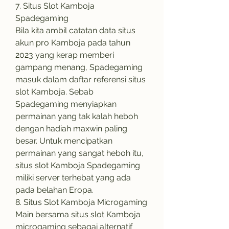
7. Situs Slot Kamboja 
Spadegaming
Bila kita ambil catatan data situs 
akun pro Kamboja pada tahun 
2023 yang kerap memberi 
gampang menang, Spadegaming 
masuk dalam daftar referensi situs 
slot Kamboja. Sebab 
Spadegaming menyiapkan 
permainan yang tak kalah heboh 
dengan hadiah maxwin paling 
besar. Untuk mencipatkan 
permainan yang sangat heboh itu, 
situs slot Kamboja Spadegaming 
miliki server terhebat yang ada 
pada belahan Eropa.
8. Situs Slot Kamboja Microgaming
Main bersama situs slot Kamboja 
microgaming sebagai alternatif 