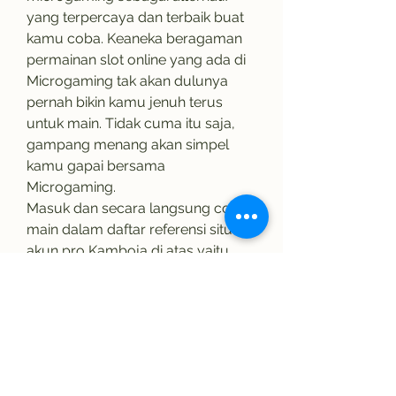
yang terpercaya dan terbaik buat 
kamu coba. Keaneka beragaman 
permainan slot online yang ada di 
Microgaming tak akan dulunya 
pernah bikin kamu jenuh terus 
untuk main. Tidak cuma itu saja, 
gampang menang akan simpel 
kamu gapai bersama 
Microgaming.
Masuk dan secara langsung coba 
main dalam daftar referensi situs 
akun pro Kamboja di atas yaitu 
metode terhebat untuk mendapat 
gampang menang maxwin saat 
bermain akun pro Kamboja yang 
kamu gemari. Apalagi kamu cukup 
miliki satu akun saja dan telah bisa 
permainkan semua alternatif slot 