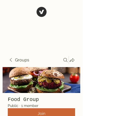
El Rio Mexican
Resturant
Groups
Food Group
Public
·
1 member
Join