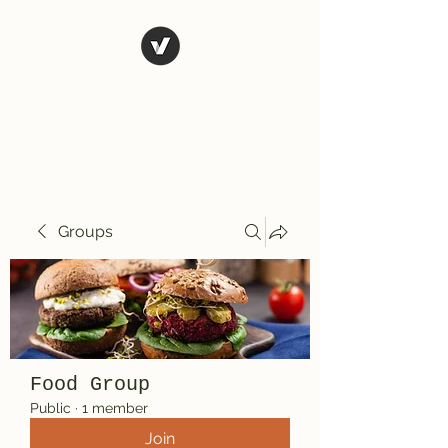
El Rio Mexican
Resturant
Groups
Food Group
Public
·
1 member
Join