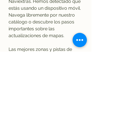
Naviextras. Hemos detectado que 
estás usando un dispositivo móvil. 
Navega libremente por nuestro 
catálogo o descubre los pasos 
importantes sobre las 
actualizaciones de mapas.
Las mejores zonas y pistas de 
esquí están a poca distancia; sobre 
todo sabiendo que dispones de un 
sistema de navegación muy 
preciso que determina la ruta más 
rápida y eficaz. Asegúrate de viajar 
con un mapa actualizado!23% de 
descuento en actualizaciones de 
mapas únicas
Suscríbase ahora a nuestro boletín 
de noticias y consiga un cupón de 