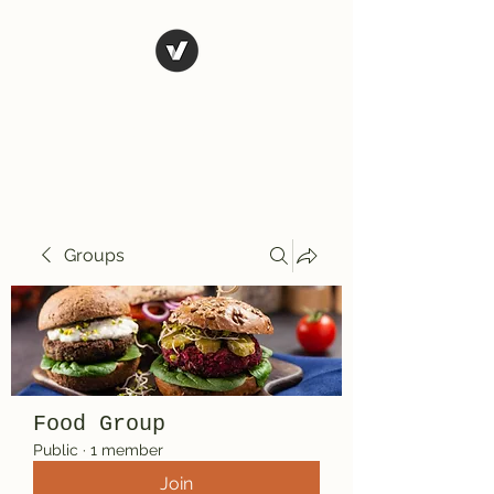
El Rio Mexican
Resturant
Groups
Food Group
Public
·
1 member
Join