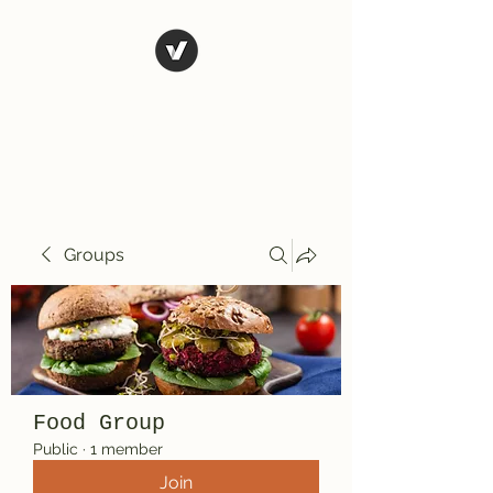
El Rio Mexican
Resturant
Groups
Food Group
Public
·
1 member
Join