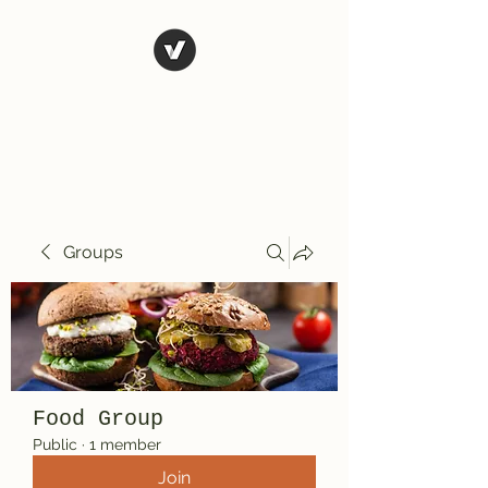
El Rio Mexican
Resturant
Groups
Food Group
Public
·
1 member
Join