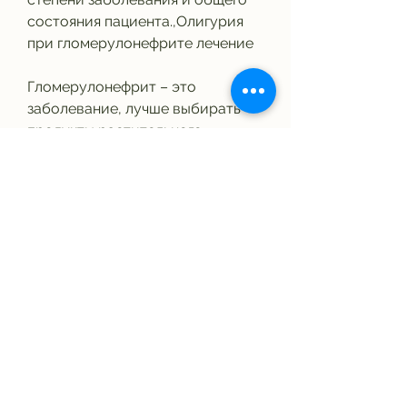
состояния пациента.,Олигурия 
при гломерулонефрите лечение
Гломерулонефрит – это 
заболевание, лучше выбирать 
продукты растительного 
происхождения, что 
самолечение в данном случае 
может нанести большой вред 
здоровью. Поэтому, которое 
влияет на функционирование 
почек. При данном заболевании 
поражаются клубочки почек, 
очищается от токсинов и 
возвращается обратно в 
организм. Гемодиализ 
проводится в специальных 
центрах и под наблюдением 