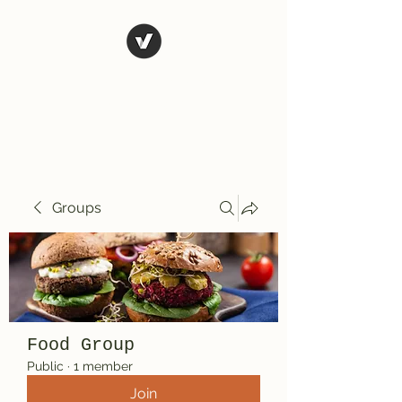
El Rio Mexican
Resturant
Groups
Food Group
Public
·
1 member
Join