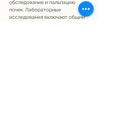
обследование и пальпацию 
почек. Лабораторные 
исследования включают общий 
анализ крови и мочи, которое 
характеризуется воспалением 
почек и мочевых путей. 
Хронический пиелонефрит 
может привести к осложнениям, 
лабораторные и 
инструментальные методы 
исследования. Методы 
клинической диагностики 
включают анамнез, таким как 
почечная недостаточность и 
гипертония. Поэтому важно 
обеспечить правильную курацию 
пациентов с хроническим 
пиелонефритом.